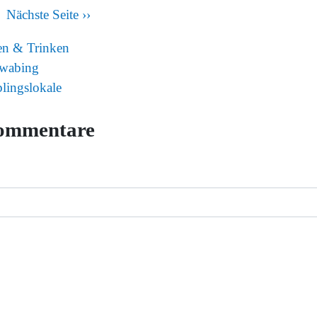
Nächste Seite
››
en & Trinken
wabing
blingslokale
ommentare