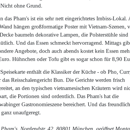
. Nicht ohne Grund.
 das Pham's ist ein sehr nett eingerichtetes Imbiss-Lokal.
 Wand hängen großformatige Poster mit Vietnam-Szenen, 
 Decke baumeln dekorative Lampen, die Polsterstühle sind
ütlich. Und das Essen schmeckt hervorragend. Mittags gib
ondere Angebote, doch auch abends kostet kein Essen mehr
Euro. Hühnchen oder Tofu gibt es sogar schon für 8,90 Eu
Speisekarte enthält die Klassiker der Küche - ob Pho, Cur
r das Reisschalengericht Bun. Die Gerichte werden frisch
reitet, an den typischen vietnamesischen Kräutern wird ni
art, die Portionen sind ordentlich. Das Pham's hat die
wabinger Gastronomieszene bereichert. Und das freundlic
 ganz unaufgeregt.
 Pham's, Nordendstr. 42, 80801 München, geöffnet Mont