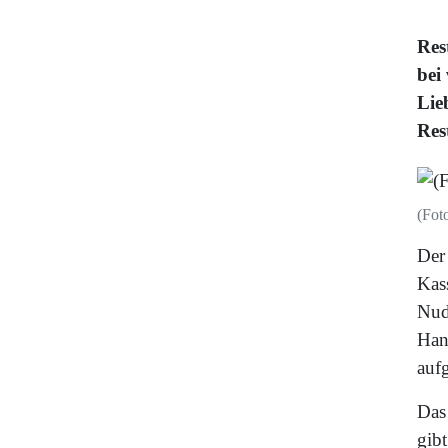
Res
bei
Lie
Res
(Fot
Der
Kas
Nud
Han
auf
Das
gibt