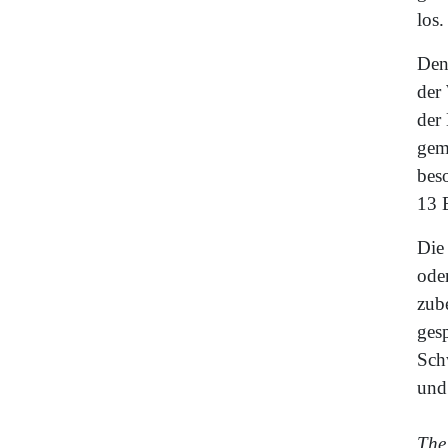
los
Denn
der
der
gem
bes
13 
Die 
ode
zube
gesp
Sch
und
The