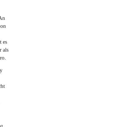
 An
von
t es
 als
ro.
ry
cht
h
ag