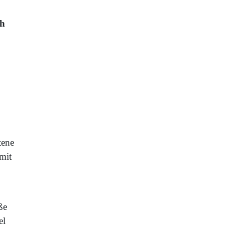
ch
tene
mit
ße
el