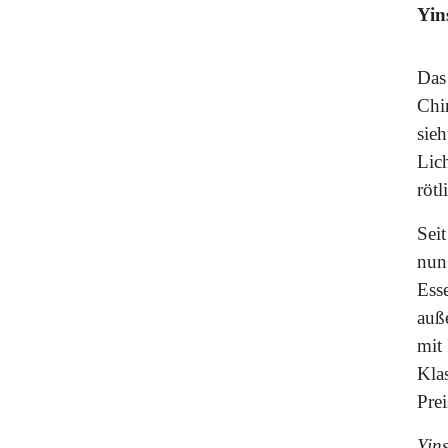
Yin
Das
Chi
sieh
Lich
rötl
Seit
nun
Esse
auß
mit
Klas
Pre
Yin