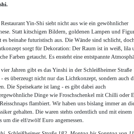
shi.
 Restaurant Yin-Shi sieht nicht aus wie ein gewöhnlicher
nese. Statt kitschigen Bildern, goldenen Lampen und Figu
t es beinahe futuristisch aus. Die Wände sind schlicht, doc
tkonzept sorgt für Dekoration: Der Raum ist in weiß, lila
iche Farben getaucht. Es ensteht eine entstpannte Atmosphä
 vier Jahren gibt es das Yinshi in der Schleißheimer Straße
 - es überzeugt nicht nur das Lichtkonzept, sondern auch d
n. Die Speisekarte ist lang - es gibt dabei auch
ergewöhnliche Dinge wie Froschschenkel mit Chilli oder 
 Reisschnaps flambiert. Wir haben uns bislang immer an di
siker gehalten. Die waren stehts ordentlich und mit einem
is um die elf/zwölf Euro angemessen.
shi, Schleißheimer Straße 182, Montag bis Sonntag von 1