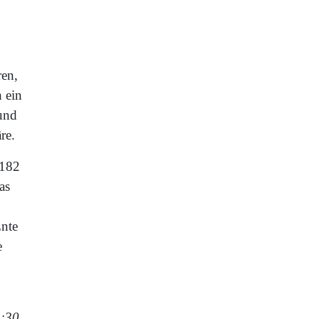
ren,
h ein
 und
re.
 182
as
Ente
e
1:30