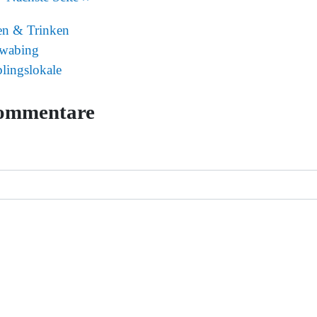
en & Trinken
wabing
blingslokale
ommentare