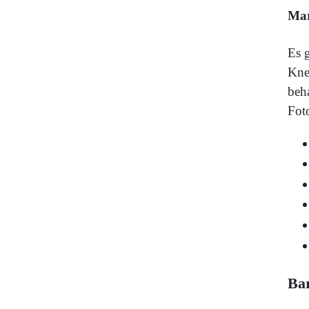
Mar
Es 
Kne
beha
Fot
Ba