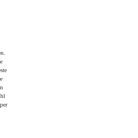
en.
ie
ste
e
en
ohl
eper
n