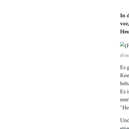
In 
vor
Heu
(Fot
Es 
Kne
beha
Es i
mer
"He
Und
ein