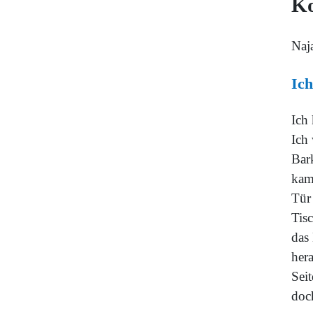
K
Naja
Ich
Ich 
Ich
Bar
kam
Tür 
Tis
das
hera
Sei
doch