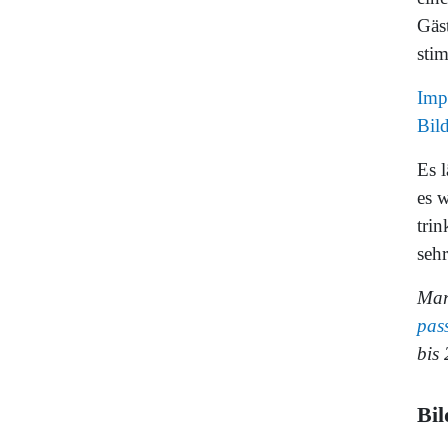
Gäs
sti
Imp
Bild
Es l
es w
trin
seh
Mar
pas
bis
Bil