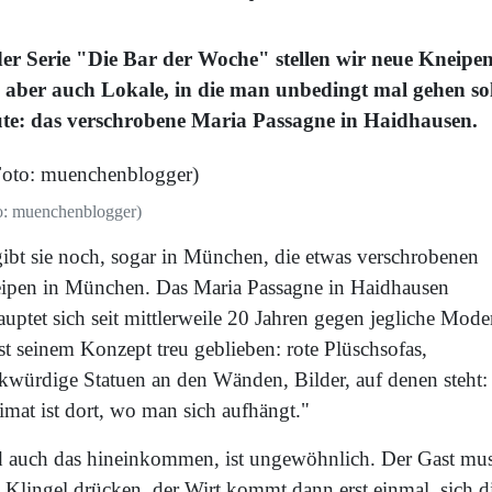
der Serie "Die Bar der Woche" stellen wir neue Kneipe
, aber auch Lokale, in die man unbedingt mal gehen sol
te: das verschrobene Maria Passagne in Haidhausen.
o: muenchenblogger)
gibt sie noch, sogar in München, die etwas verschrobenen
ipen in München. Das Maria Passagne in Haidhausen
uptet sich seit mittlerweile 20 Jahren gegen jegliche Mode
st seinem Konzept treu geblieben: rote Plüschsofas,
kwürdige Statuen an den Wänden, Bilder, auf denen steht:
imat ist dort, wo man sich aufhängt."
 auch das hineinkommen, ist ungewöhnlich. Der Gast mu
e Klingel drücken, der Wirt kommt dann erst einmal, sich d