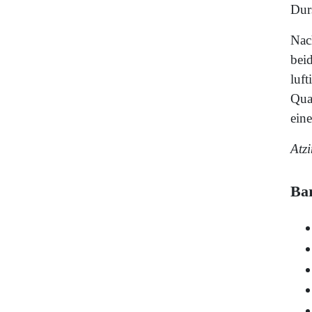
Durs
Nac
bei
luft
Qua
ein
Atz
Ba