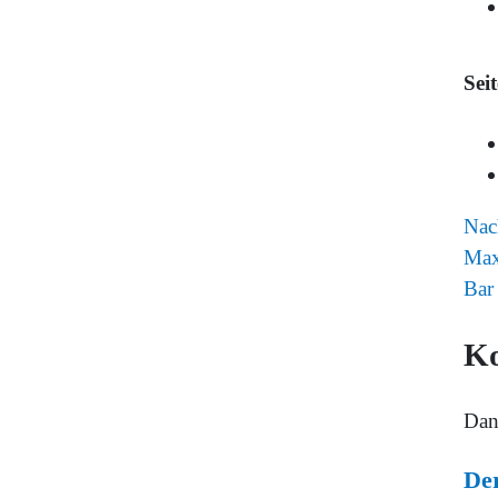
Sei
Nac
Max
Bar
K
Da
Der