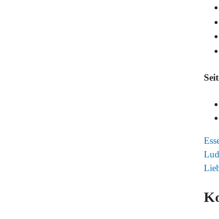
Sei
Ess
Lud
Lie
K