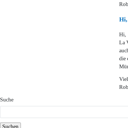
Rob
Hi,
Hi,
La V
auch
die
Mün
Vie
Rob
Suche