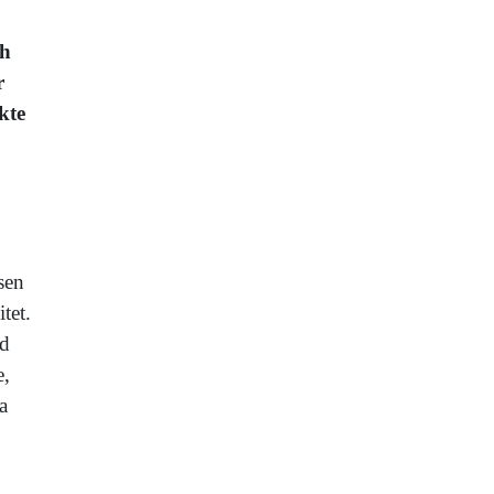
ch
r
kte
sen
tet.
nd
e,
a