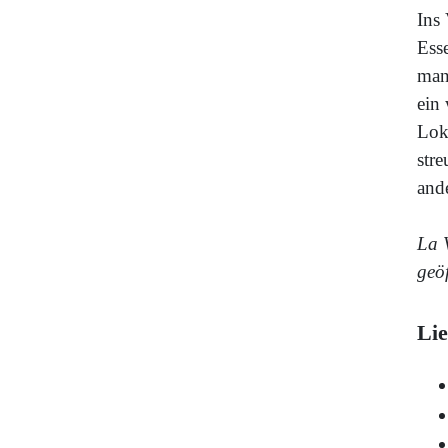
Ins
Ess
man
ein 
Loka
str
ande
La 
geö
Lie