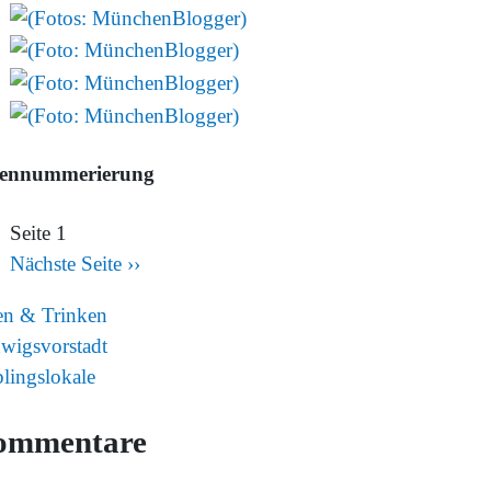
tennummerierung
Seite 1
Nächste Seite
››
en & Trinken
wigsvorstadt
blingslokale
ommentare