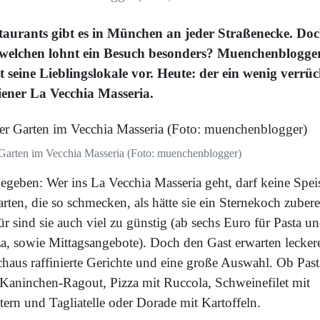
taurants gibt es in München an jeder Straßenecke. Do
 welchen lohnt ein Besuch besonders? Muenchenblogge
llt seine Lieblingslokale vor. Heute: der ein wenig verrüc
liener La Vecchia Masseria.
Garten im Vecchia Masseria (Foto: muenchenblogger)
egeben: Wer ins La Vecchia Masseria geht, darf keine Spei
rten, die so schmecken, als hätte sie ein Sternekoch zuberei
r sind sie auch viel zu günstig (ab sechs Euro für Pasta u
za, sowie Mittagsangebote). Doch den Gast erwarten lecker
chaus raffinierte Gerichte und eine große Auswahl. Ob Past
 Kaninchen-Ragout, Pizza mit Ruccola, Schweinefilet mit
tern und Tagliatelle oder Dorade mit Kartoffeln.