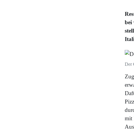
Res
bei
ste
Ita
Der 
Zug
erwa
Dafü
Piz
dur
mit
Aus