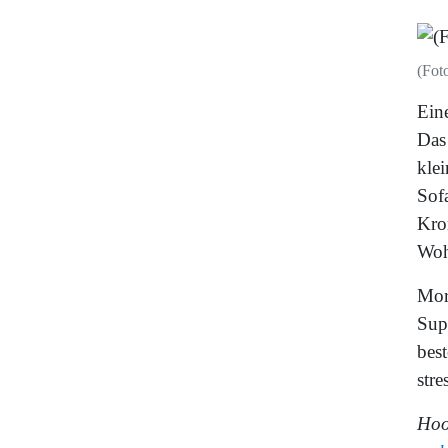
(Fot
Ein
Das
klei
Sof
Kro
Woh
Mor
Sup
best
stre
Hoov