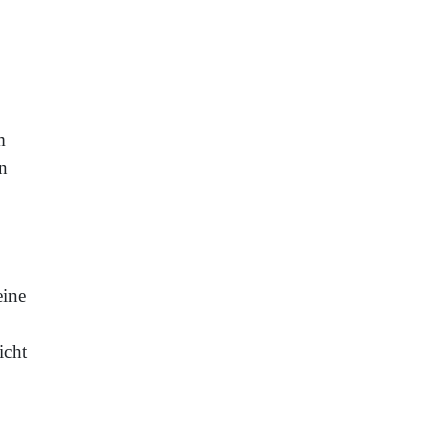
m
en
eine
icht