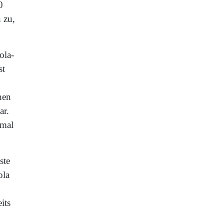
0
 zu,
ola-
st
hen
ar.
 mal
ste
ola
its