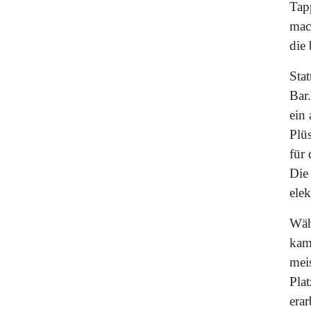
Tap
mach
die
Stat
Bar.
ein 
Plü
für 
Die
ele
Wäh
kame
meis
Pla
erar