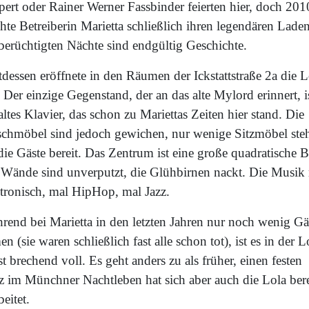
pert oder Rainer Werner Fassbinder feierten hier, doch 201
te Betreiberin Marietta schließlich ihren legendären Laden
 berüchtigten Nächte sind endgültig Geschichte.
tdessen eröffnete in den Räumen der Ickstattstraße 2a die L
 Der einzige Gegenstand, der an das alte Mylord erinnert, i
altes Klavier, das schon zu Mariettas Zeiten hier stand. Die
schmöbel sind jedoch gewichen, nur wenige Sitzmöbel ste
die Gäste bereit. Das Zentrum ist eine große quadratische B
 Wände sind unverputzt, die Glühbirnen nackt. Die Musik
ktronisch, mal HipHop, mal Jazz.
rend bei Marietta in den letzten Jahren nur noch wenig Gä
n (sie waren schließlich fast alle schon tot), ist es in der L
t brechend voll. Es geht anders zu als früher, einen festen
tz im Münchner Nachtleben hat sich aber auch die Lola bere
beitet.