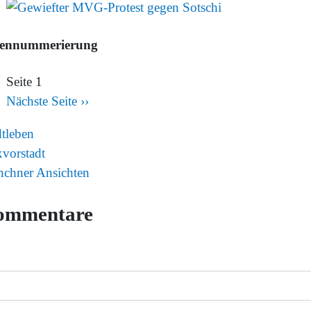
tennummerierung
Seite 1
Nächste Seite
››
dtleben
vorstadt
chner Ansichten
ommentare