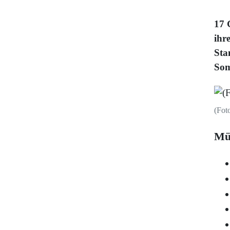
17 
ihr
Sta
Som
(Fot
Mü