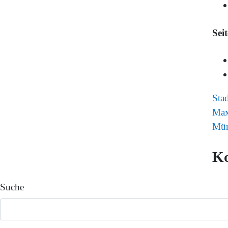
Sei
Sta
Max
Mün
K
Suche