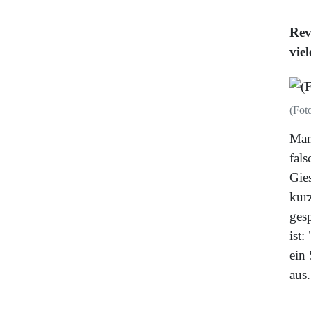
Rev
viel
(Fot
Man
fal
Gie
kur
gesp
ist:
ein
aus.