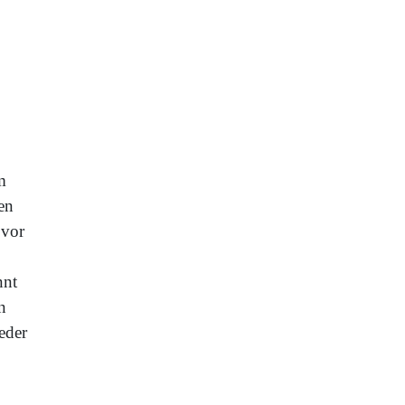
m
en
 vor
nnt
n
eder