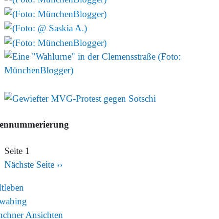
tennummerierung
Seite 1
Nächste Seite
››
dtleben
wabing
chner Ansichten