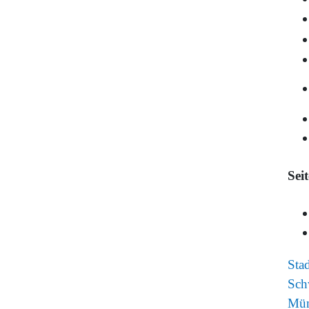
Sei
Sta
Sch
Mün