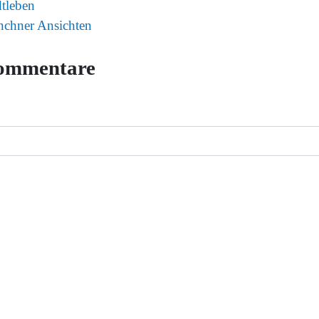
dtleben
chner Ansichten
ommentare