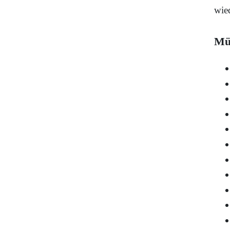
wied
Mü