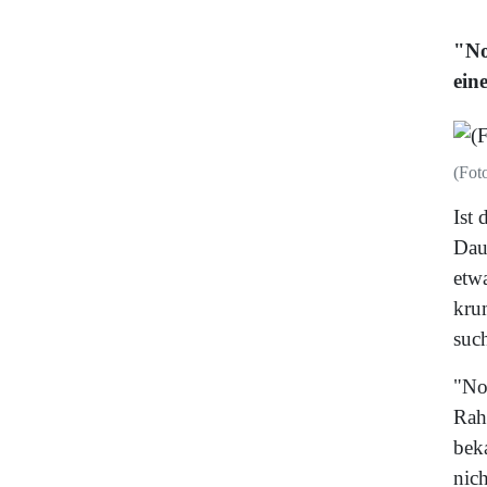
"No
ein
(Fot
Ist 
Dau
etw
kru
such
"No
Rah
bek
nich