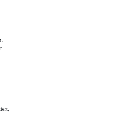
n.
t
iert,