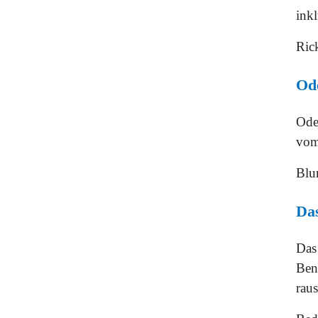
inkl
Ric
Ode
Ode
vom
Blu
Das
Das 
Ben
raus