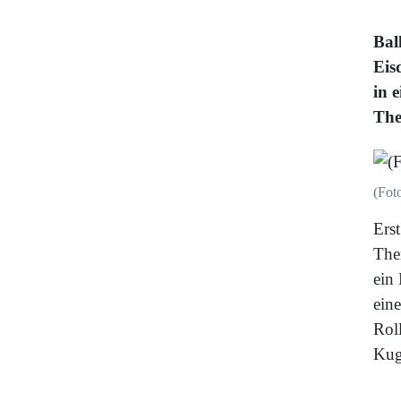
Bal
Eisd
in 
The
(Fot
Ers
The
ein 
eine
Rol
Kug