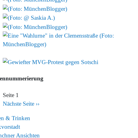
tennummerierung
Seite 1
Nächste Seite
››
en & Trinken
vorstadt
chner Ansichten