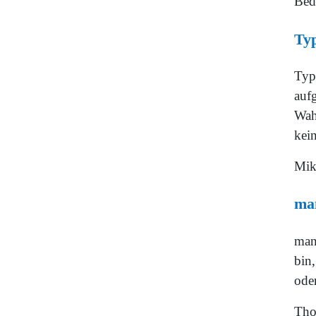
Bed
Ty
Typ
auf
Wah
kei
Mik
man
manc
bin,
ode
Tho