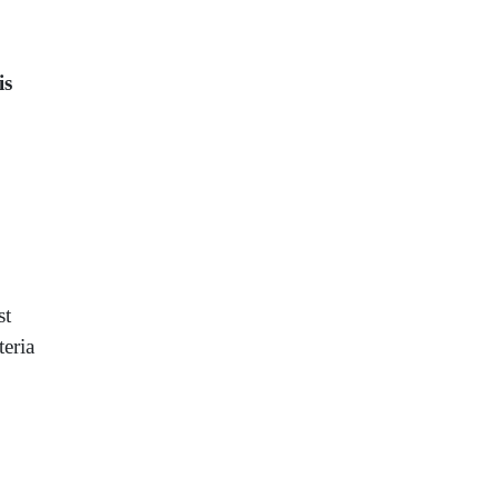
is
st
teria