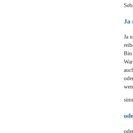
Seb
Ja 
Ja n
reih
Bin
War 
auch
ode
wen
sim
ode
oder