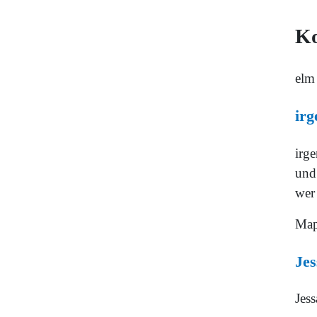
K
elm
irg
irge
und
wer 
Map
Jes
Jess