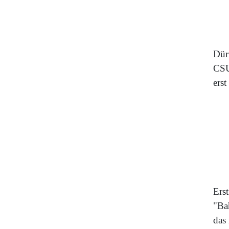
Dür
CSU
ers
Ers
"Ba
das