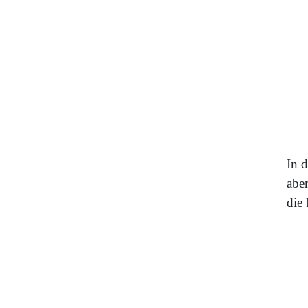
In 
abe
die 