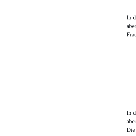
In 
abe
Fra
In 
abe
Die