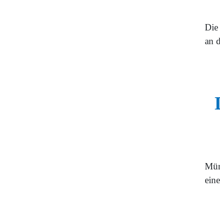
Die 
an 
Münc
eine