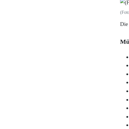
(Fot
Die
Mü