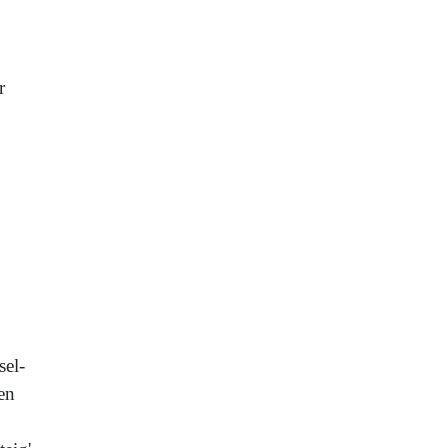
r
sel-
en