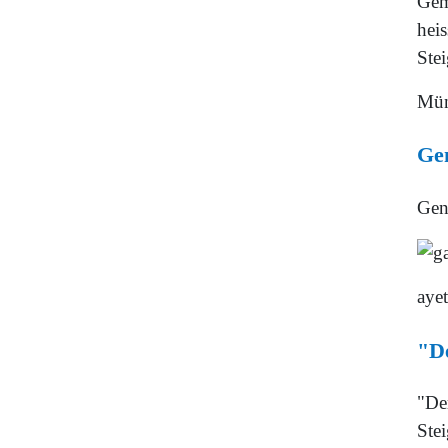
Gemä
heis
Stei
Mün
Gen
Gena
aye
"D
"De
Stei