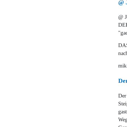
@ J
@ J
DER
"gac
DAS
nach
mik
De
Der
Ste
gas
Weg