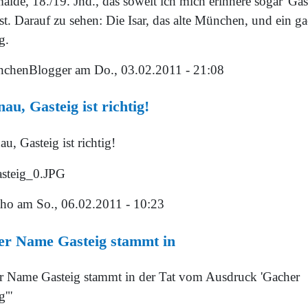
lde, 18./19. Jhd., das soweit ich mich erinnere sogar 'Gas
st. Darauf zu sehen: Die Isar, das alte München, und ein g
g.
chenBlogger
am Do., 03.02.2011 - 21:08
au, Gasteig ist richtig!
u, Gasteig ist richtig!
tho
am So., 06.02.2011 - 10:23
er Name Gasteig stammt in
r Name Gasteig stammt in der Tat vom Ausdruck 'Gacher
g'"