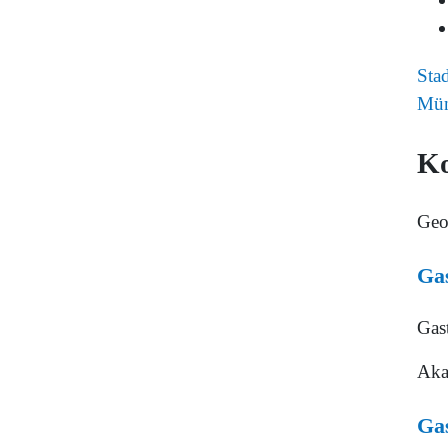
Sta
Mün
K
Geo
Gas
Gas
Aka
Gas