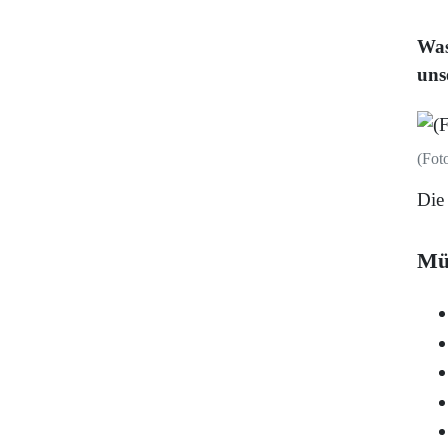
Was
uns
(Fot
Die
Mü