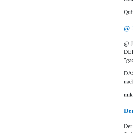
Qui
@ J
@ J
DER
"gac
DAS
nach
mik
De
Der