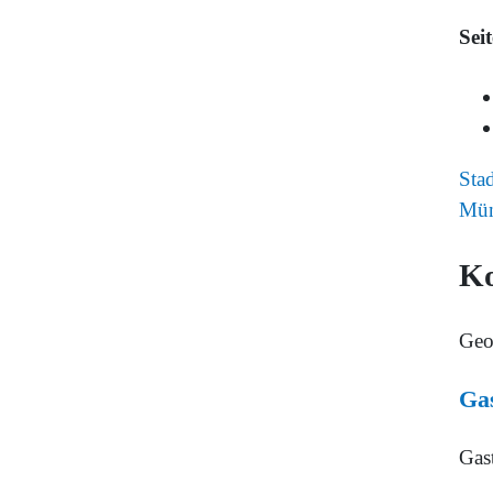
Sei
Sta
Mün
K
Geo
Gas
Gas