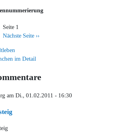
tennummerierung
Seite 1
Nächste Seite
››
dtleben
chen im Detail
ommentare
rg
am Di., 01.02.2011 - 16:30
teig
teig