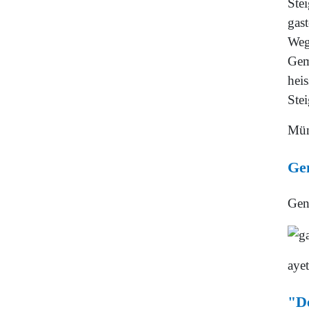
Ste
gas
Weg
Gemä
heis
Stei
Mün
Gen
Gena
aye
"D