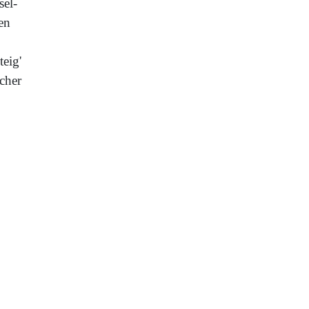
sel-
en
teig'
acher