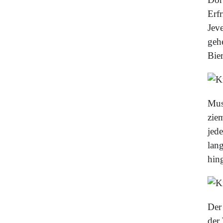
Erf
Jev
geh
Bie
Mus
ziem
jede
lan
hin
Der
der