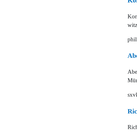
Kom
Kom
wit
phi
Abe
Aber
Münc
sxv
Ric
Rich