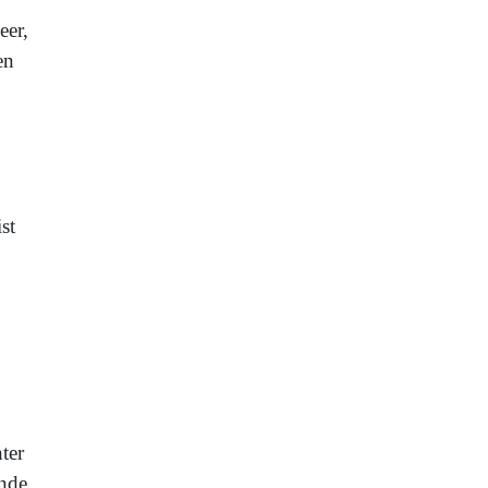
eer,
en
st
ter
nde.