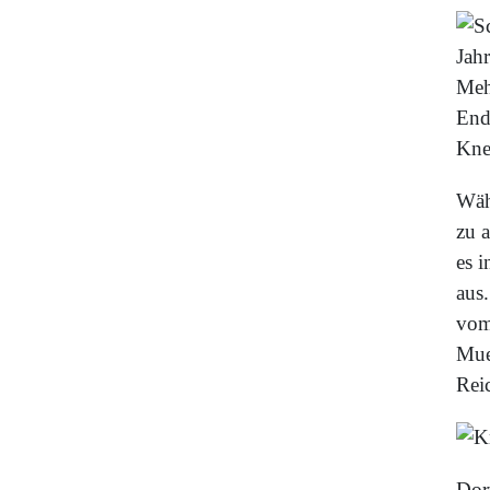
Jah
Meh
End
Kne
Wäh
zu 
es i
aus
vo
Mue
Rei
Dor