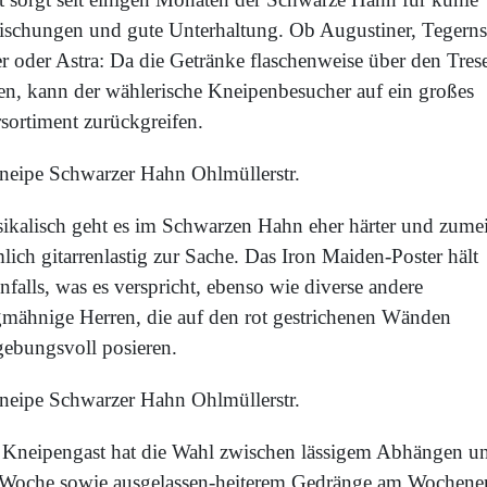
rischungen und gute Unterhaltung. Ob Augustiner, Tegerns
er oder Astra: Da die Getränke flaschenweise über den Tres
en, kann der wählerische Kneipenbesucher auf ein großes
rsortiment zurückgreifen.
ikalisch geht es im Schwarzen Hahn eher härter und zumei
lich gitarrenlastig zur Sache. Das Iron Maiden-Poster hält
nfalls, was es verspricht, ebenso wie diverse andere
gmähnige Herren, die auf den rot gestrichenen Wänden
gebungsvoll posieren.
 Kneipengast hat die Wahl zwischen lässigem Abhängen un
 Woche sowie ausgelassen-heiterem Gedränge am Wochene