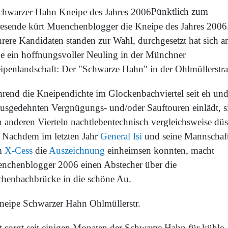
Pünktlich zum
resende kürt Muenchenblogger die Kneipe des Jahres 2006
rere Kandidaten standen zur Wahl, durchgesetzt hat sich 
e ein hoffnungsvoller Neuling in der Münchner
ipenlandschaft: Der "Schwarze Hahn" in der Ohlmüllerstra
rend die Kneipendichte im Glockenbachviertel seit eh und
ausgedehnten Vergnügungs- und/oder Sauftouren einlädt, s
n anderen Vierteln nachtlebentechnisch vergleichsweise düs
. Nachdem im letzten Jahr
General Isi
und seine Mannschaf
m
X-Cess
die
Auszeichnung
einheimsen konnten, macht
nchenblogger 2006 einen Abstecher über die
chenbachbrücke in die schöne Au.
t sorgt seit einigen Monaten der Schwarze Hahn für kühle