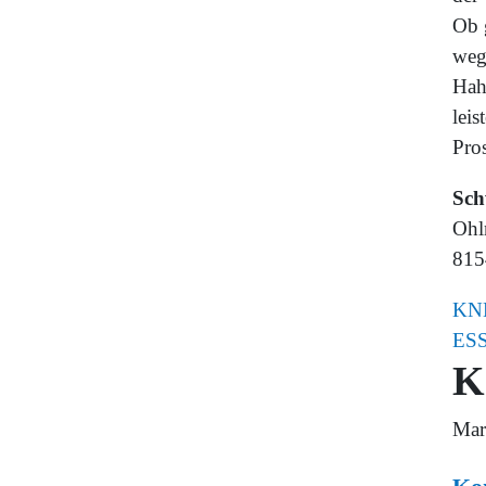
Ob 
weg
Hah
lei
Pros
Sch
Ohlm
815
KN
ES
K
Mar