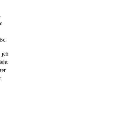
.
am
ße.
 jeh
ieht
ter
t