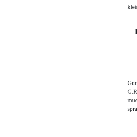
kle
Gut
G.R
mue
spra