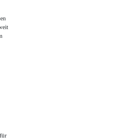
den
weit
m
für