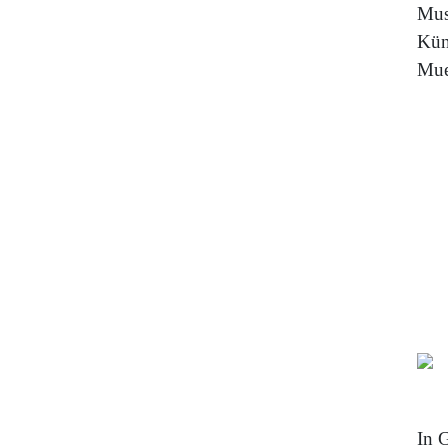
Mus
Küns
Mue
In 