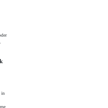
oder
.
k
 in
eme