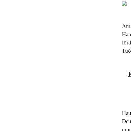
Ama
Han
för
Tuó
Hau
Deu
mue