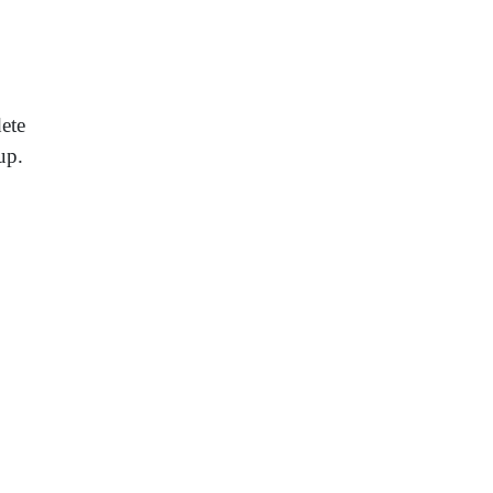
ete
up.