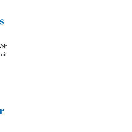
s
elt
mit
r