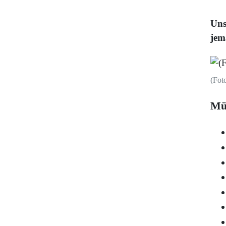
Uns
jem
(Fot
Mü