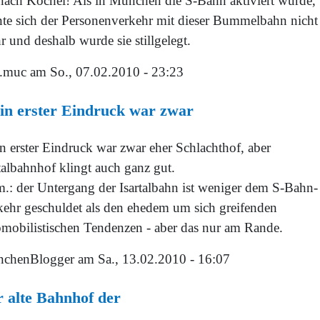
 nach Kochel! Als in München die S-Bahn aktiviert wurde,
nte sich der Personenverkehr mit dieser Bummelbahn nicht
 und deshalb wurde sie stillgelegt.
f.muc
am So., 07.02.2010 - 23:23
in erster Eindruck war zwar
n erster Eindruck war zwar eher Schlachthof, aber
talbahnhof klingt auch ganz gut.
.: der Untergang der Isartalbahn ist weniger dem S-Bahn-
kehr geschuldet als den ehedem um sich greifenden
omobilistischen Tendenzen - aber das nur am Rande.
chenBlogger
am Sa., 13.02.2010 - 16:07
 alte Bahnhof der