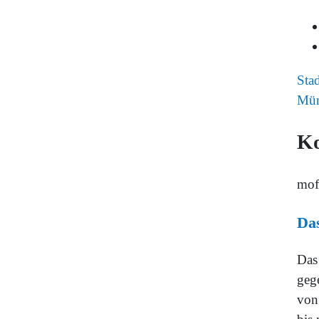
Sta
Mün
K
mof
Das
Das 
geg
von