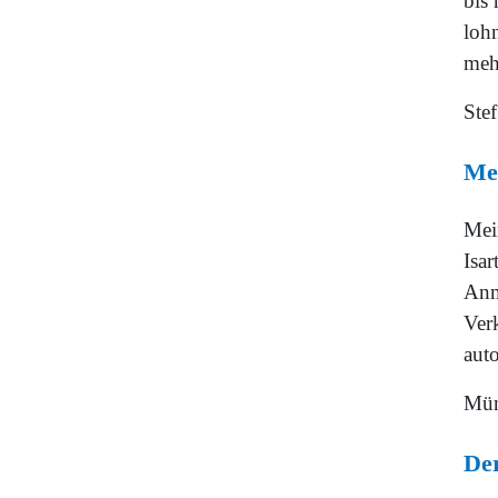
bis
loh
mehr
Ste
Me
Mei
Isar
Anm
Ver
aut
Mün
Der