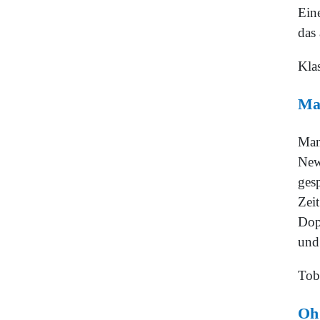
Ein
das 
Kla
Man
Man 
New
ges
Zei
Dop
und
Tob
Oh 