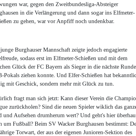
wungen war, gegen den Zweitbundesliga-Absteiger
ghausen in die Verlängerung und dann sogar ins Elfmeter-
ießen zu gehen, war vor Anpfiff noch undenkbar.
 junge Burghauser Mannschaft zeigte jedoch engagierte
elfreude, sodass erst im Elfmeter-Schießen und mit dem
ichen Glück der FC Bayern als Sieger in die nächste Runde
-Pokals ziehen konnte. Und Elfer-Schießen hat bekanntli
ig mit Geschick, sondern mehr mit Glück zu tun.
rlich fragt man sich jetzt: Kann dieser Verein die Champi
gue zurückholen? Sind die neuen Spieler wiklich das ganz
d und Aufsehen drumherum wert? Und geht's hier überhau
h um Fußball? Beim SV Wacker Burghausen bestimmt: De
jährige Torwart, der aus der eigenen Junioren-Sektion des