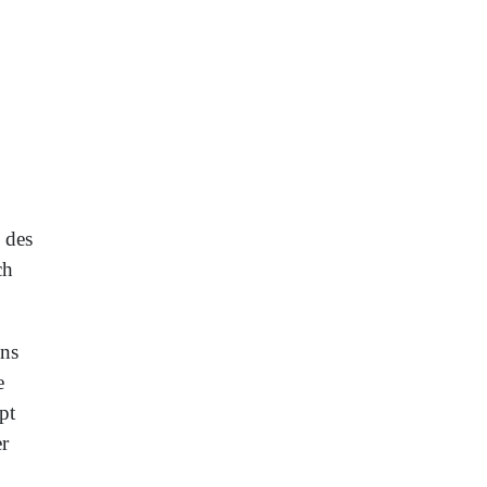
 des
ch
ons
e
pt
r