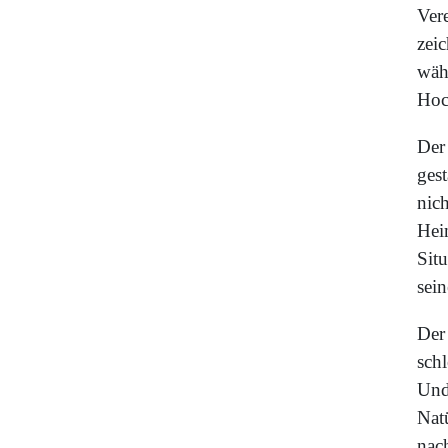
Ver
zei
wäh
Hoc
Der
gest
nic
Hei
Situ
sei
Der 
schl
Und
Nat
nach