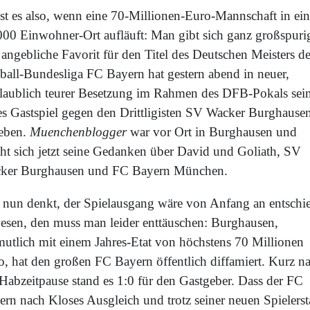
ist es also, wenn eine 70-Millionen-Euro-Mannschaft in ei
000 Einwohner-Ort aufläuft: Man gibt sich ganz großspuri
angebliche Favorit für den Titel des Deutschen Meisters de
ball-Bundesliga FC Bayern hat gestern abend in neuer,
laublich teurer Besetzung im Rahmen des DFB-Pokals sei
tes Gastspiel gegen den Drittligisten SV Wacker Burghause
eben.
Muenchenblogger
war vor Ort in Burghausen und
ht sich jetzt seine Gedanken über David und Goliath, SV
ker Burghausen und FC Bayern München.
 nun denkt, der Spielausgang wäre von Anfang an entschi
esen, den muss man leider enttäuschen: Burghausen,
mutlich mit einem Jahres-Etat von höchstens 70 Millionen
o, hat den großen FC Bayern öffentlich diffamiert. Kurz n
 Habzeitpause stand es 1:0 für den Gastgeber. Dass der FC
ern nach Kloses Ausgleich und trotz seiner neuen Spielerst