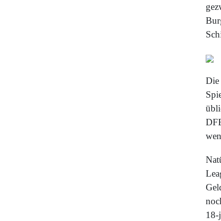
gez
Bur
Sch
Die
Spi
übl
DFB
wen
Natü
Lea
Gel
noc
18-