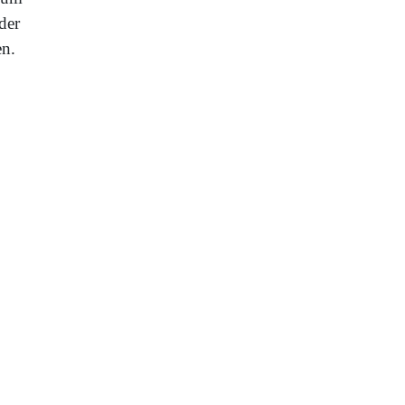
der
en.