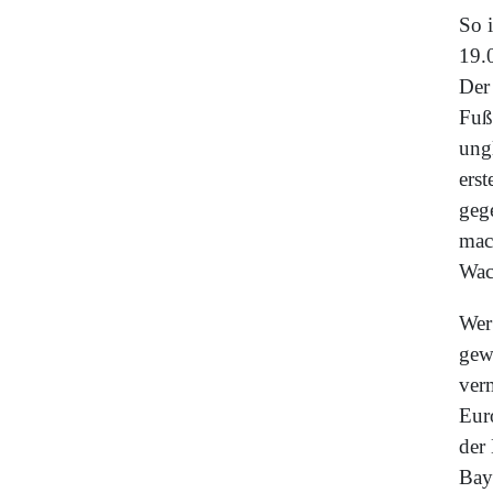
So 
19.
Der 
Fuß
ung
ers
geg
mac
Wac
Wer
gew
ver
Eur
der
Bay