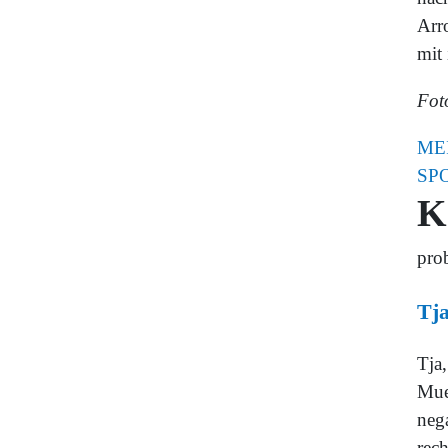
Arr
mit
Fot
ME
SP
K
pro
Tja
Tja,
Mue
nega
rech