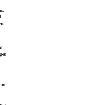
us,
d
en.
die
igen
hnt.
.
r um