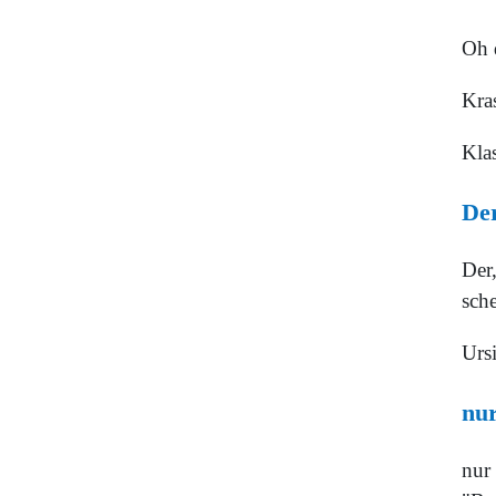
Oh d
Kra
Kla
Der
Der,
sche
Urs
nu
nur