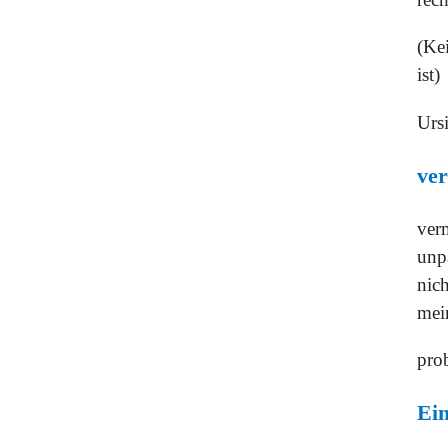
(Ke
ist)
Urs
ver
verm
unpa
nich
mei
pro
Ein