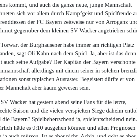
eins kommt, und auch die ganze neue, junge Mannschaft
chneten sich vor allem durch Kampfgeist und Spielfreude a
renddessen der FC Bayern zeitweise nur von Arroganz un
hmut gegenüber dem kleinen SV Wacker angetrieben schi
 Torwart der Burghausener habe immer am richtigen Platz
anden, sagt Oli Kahn nach dem Spiel. Ja, aber ist das denn
ht auch seine Aufgabe? Der Kapitän der Bayern verschonte 
mmannschaft allerdings mit einem seiner in solchen brenzl
ationen sonst typischen Ausraster. Begeistert dürfte er von
ner Mannchaft aber kaum gewesen sein.
SV Wacker hat gestern abend seine Fans für die letzte,
echte Saison und die vielen verspielten Siege daheim entlo
 die Bayern? Spielbeherrschend ja, spielentscheidend nein
ürlich hätte es 0:10 ausgehen können und allen Prognosen
 ja auch müssen. Ist es aber nicht. Achja, und geht es abe