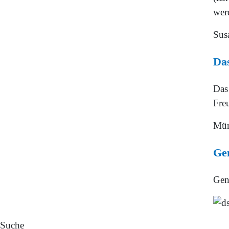
werd
Sus
Das
Das
Fre
Mün
Gen
Gen
Suche