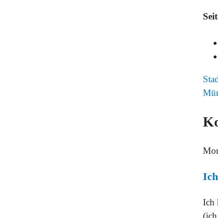
Sei
Sta
Mün
K
Mo
Ich
Ich 
(ich