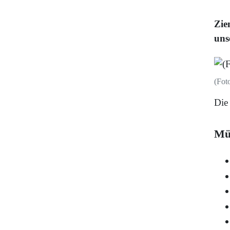
Zie
uns
(Fot
Die
Mü