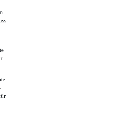
en
uss
te
ur
nte
-
für