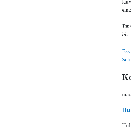
lau
einz
Tem
bis
Ess
Sch
K
ma
Hü
Hüh