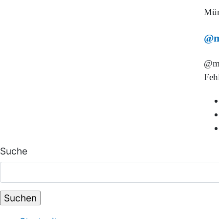
Mün
@m
@ma
Fehl
Suche