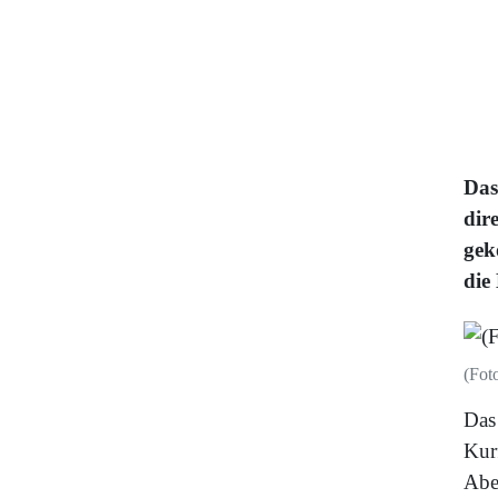
Das
dir
gek
die 
(Fot
Das
Kurf
Aben