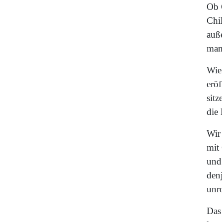
Ob 
Chi
auß
man
Wie
eröf
sitz
die 
Wir
mit 
und
den
unro
Das