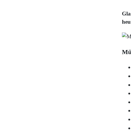
Gla
heu
Mü