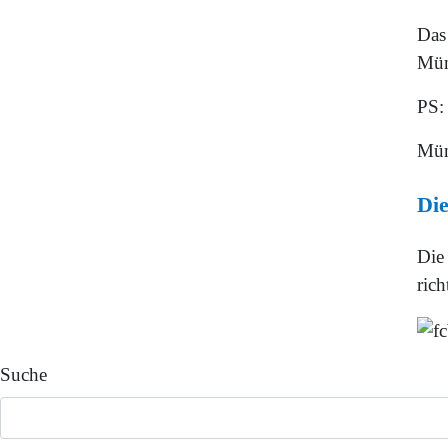
Das
Mün
PS:
Mün
Die
Die 
rich
Suche