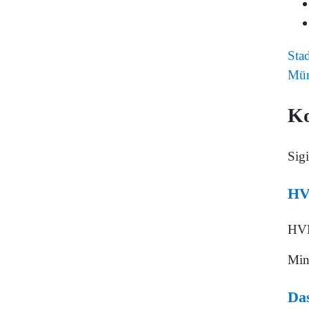
Sta
Mün
K
Sigi
HV
HVB
Min
Da