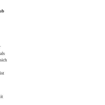
ub
r
als
sich
ist
it