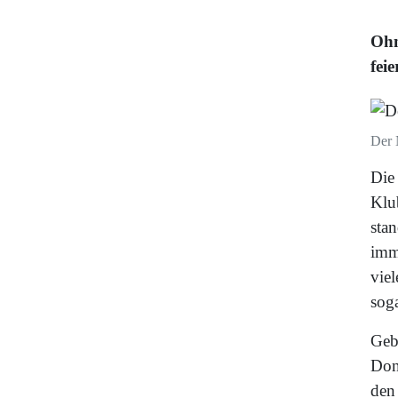
Ohn
fei
Der 
Die
Klu
sta
imm
viel
soga
Geb
Don
den