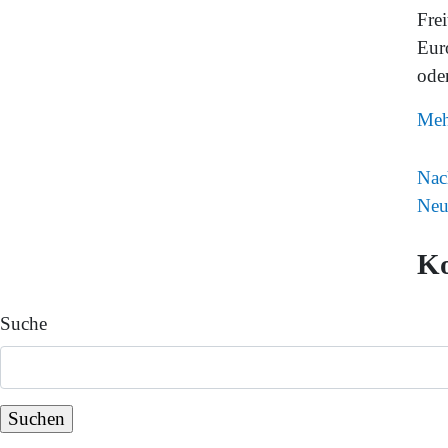
Fre
Eur
ode
Meh
Nac
Neu
K
Suche