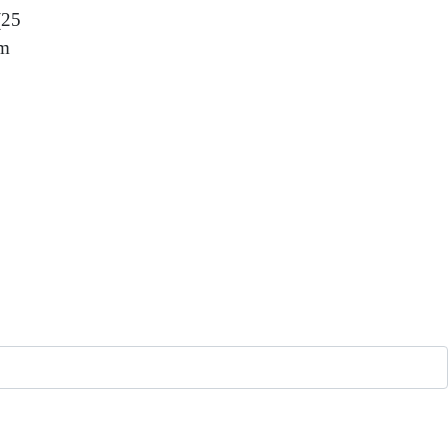
(25
um