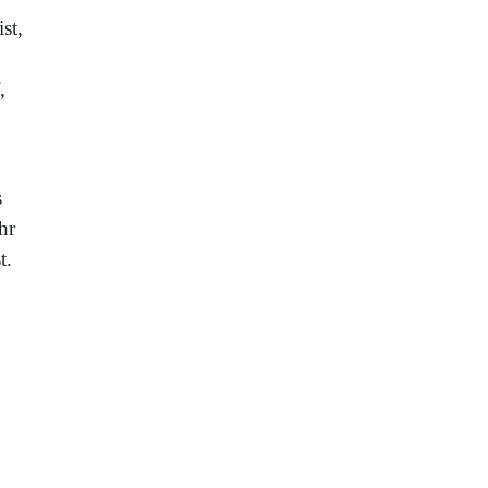
st,
,
s
hr
t.