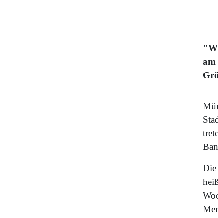
"Wi
am 
Grö
Mün
Sta
tret
Ban
Die
hei
Woc
Men