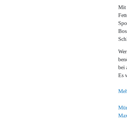
Mit
Fet
Spo
Boss
Sch
Wer
ben
bei 
Es 
Mehr
Mün
Max