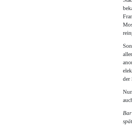
bek
Fra
Mos
rein
Sons
all
ano
ele
der
Nun 
auch
Bar
spä