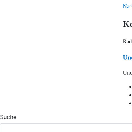
Nac
K
Rad
Und
Und
Suche