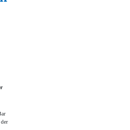
er
Bar
 der